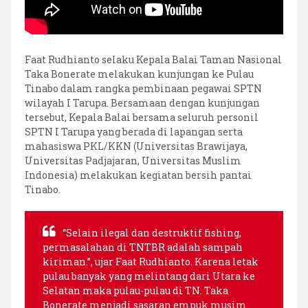
Faat Rudhianto selaku Kepala Balai Taman Nasional
Taka Bonerate melakukan kunjungan ke Pulau
Tinabo dalam rangka pembinaan pegawai SPTN
wilayah I Tarupa. Bersamaan dengan kunjungan
tersebut, Kepala Balai bersama seluruh personil
SPTN I Tarupa yang berada di lapangan serta
mahasiswa PKL/KKN (Universitas Brawijaya,
Universitas Padjajaran, Universitas Muslim
Indonesia) melakukan kegiatan bersih pantai
Tinabo.
“Selain ilegal dan destruktif fishing,
permasalahan di TNTBR adalah sampah
kiriman.”, ujar Faat Rudhianto. Karena letak
pulau banyak yang melintang dari Utara ke
Selatan maka pulau-pulau di TN. Taka
Bonerate menjadi sasaran empuk musim