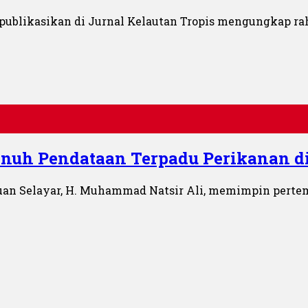
ipublikasikan di Jurnal Kelautan Tropis mengungkap rah
enuh Pendataan Terpadu Perikanan d
lauan Selayar, H. Muhammad Natsir Ali, memimpin per