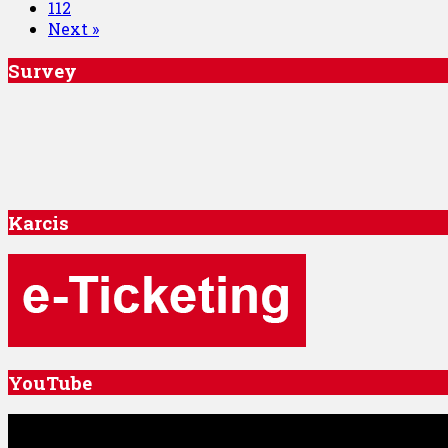
112
Next »
Survey
Karcis
YouTube