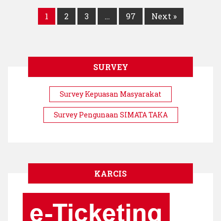
Bonerate
1
2
3
…
97
Next »
SURVEY
Survey Kepuasan Masyarakat
Survey Pengunaan SIMATA TAKA
KARCIS