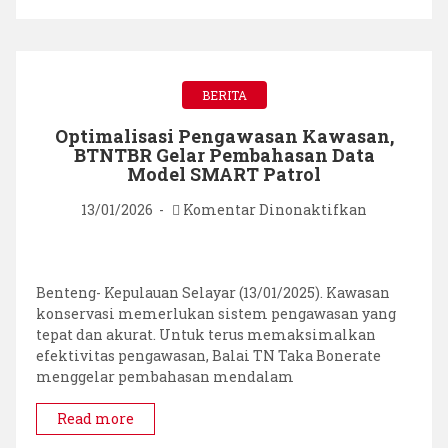
Taka
Bonerate
BERITA
Optimalisasi Pengawasan Kawasan,
BTNTBR Gelar Pembahasan Data
Model SMART Patrol
pada
13/01/2026
Komentar Dinonaktifkan
Optimalisa
Pengawasa
Kawasan,
BTNTBR
Benteng- Kepulauan Selayar (13/01/2025). Kawasan
Gelar
konservasi memerlukan sistem pengawasan yang
Pembahas
tepat dan akurat. Untuk terus memaksimalkan
Data
efektivitas pengawasan, Balai TN Taka Bonerate
Model
menggelar pembahasan mendalam
SMART
Patrol
Read more