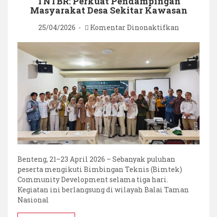
TNTBR: Perkuat Pendampingan
Masyarakat Desa Sekitar Kawasan
pada
25/04/2026
Komentar Dinonaktifkan
Bimtek
Communit
Developme
TNTBR:
Perkuat
Pendampi
Masyaraka
Desa
Sekitar
Kawasan
Benteng, 21–23 April 2026 – Sebanyak puluhan
peserta mengikuti Bimbingan Teknis (Bimtek)
Community Development selama tiga hari.
Kegiatan ini berlangsung di wilayah Balai Taman
Nasional