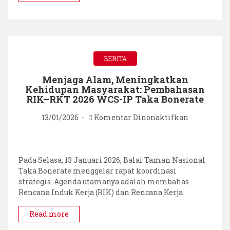
Bonerate
BERITA
Menjaga Alam, Meningkatkan
Kehidupan Masyarakat: Pembahasan
RIK–RKT 2026 WCS-IP Taka Bonerate
pada
13/01/2026
Komentar Dinonaktifkan
Menjaga
Alam,
Meningkat
Kehidupan
Pada Selasa, 13 Januari 2026, Balai Taman Nasional
Masyarakat
Taka Bonerate menggelar rapat koordinasi
Pembahas
strategis. Agenda utamanya adalah membahas
RIK–
Rencana Induk Kerja (RIK) dan Rencana Kerja
RKT
2026
Read more
WCS-
IP