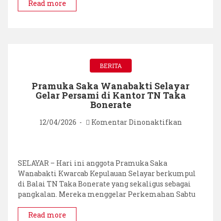
Read more
BERITA
Pramuka Saka Wanabakti Selayar
Gelar Persami di Kantor TN Taka
Bonerate
pada
12/04/2026
Komentar Dinonaktifkan
Pramuka
Saka
Wanabakti
Selayar
SELAYAR – Hari ini anggota Pramuka Saka
Gelar
Wanabakti Kwarcab Kepulauan Selayar berkumpul
Persami
di Balai TN Taka Bonerate yang sekaligus sebagai
di
pangkalan. Mereka menggelar Perkemahan Sabtu
Kantor
TN
Read more
Taka