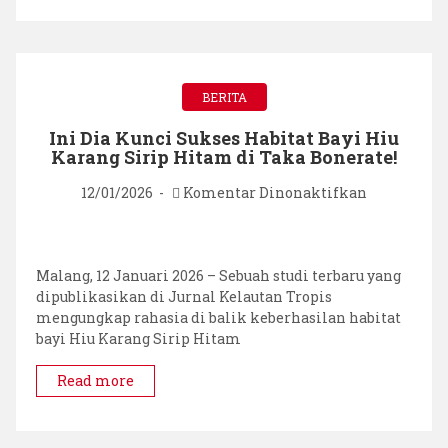
BERITA
Ini Dia Kunci Sukses Habitat Bayi Hiu
Karang Sirip Hitam di Taka Bonerate!
pada
12/01/2026
Komentar Dinonaktifkan
Ini
Dia
Kunci
Sukses
Malang, 12 Januari 2026 – Sebuah studi terbaru yang
Habitat
dipublikasikan di Jurnal Kelautan Tropis
Bayi
mengungkap rahasia di balik keberhasilan habitat
Hiu
bayi Hiu Karang Sirip Hitam
Karang
Sirip
Read more
Hitam
di
Taka