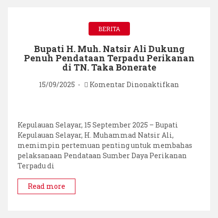
Bonerate!
BERITA
Bupati H. Muh. Natsir Ali Dukung
Penuh Pendataan Terpadu Perikanan
di TN. Taka Bonerate
pada
15/09/2025
Komentar Dinonaktifkan
Bupati
H.
Muh.
Natsir
Kepulauan Selayar, 15 September 2025 – Bupati
Ali
Kepulauan Selayar, H. Muhammad Natsir Ali,
Dukung
memimpin pertemuan penting untuk membahas
Penuh
pelaksanaan Pendataan Sumber Daya Perikanan
Pendataan
Terpadu di
Terpadu
Perikanan
Read more
di
TN.
Taka