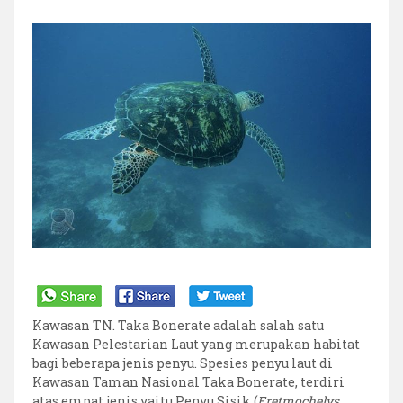
SURVEY
HABITAT
PENYU
DI
KAWASAN
TAMAN
NASIONAL
TAKA
BONERATE
Kawasan TN. Taka Bonerate adalah salah satu
Kawasan Pelestarian Laut yang merupakan habitat
bagi beberapa jenis penyu. Spesies penyu laut di
Kawasan Taman Nasional Taka Bonerate, terdiri
atas empat jenis yaitu Penyu Sisik (
Eretmochelys