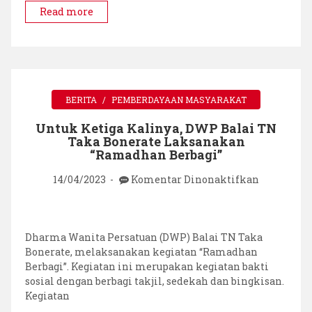
Balai
Read more
TNTBR
&
Fakultas
Vokasi
UNHAS
Kampus
BERITA
PEMBERDAYAAN MASYARAKAT
Selayar
Untuk Ketiga Kalinya, DWP Balai TN
Taka Bonerate Laksanakan
“Ramadhan Berbagi”
pada
14/04/2023
Komentar Dinonaktifkan
Untuk
Ketiga
Kalinya,
DWP
Dharma Wanita Persatuan (DWP) Balai TN Taka
Balai
Bonerate, melaksanakan kegiatan “Ramadhan
TN
Berbagi”. Kegiatan ini merupakan kegiatan bakti
Taka
sosial dengan berbagi takjil, sedekah dan bingkisan.
Bonerate
Kegiatan
Laksanak