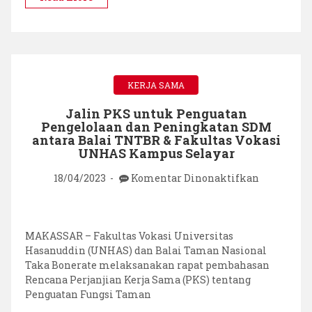
KKN
UNHAS
KERJA SAMA
Jalin PKS untuk Penguatan
Pengelolaan dan Peningkatan SDM
antara Balai TNTBR & Fakultas Vokasi
UNHAS Kampus Selayar
pada
18/04/2023
Komentar Dinonaktifkan
Jalin
PKS
untuk
Penguatan
MAKASSAR – Fakultas Vokasi Universitas
Pengelola
Hasanuddin (UNHAS) dan Balai Taman Nasional
dan
Taka Bonerate melaksanakan rapat pembahasan
Peningkat
Rencana Perjanjian Kerja Sama (PKS) tentang
SDM
Penguatan Fungsi Taman
antara