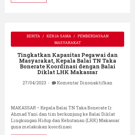
KLHK
Sulawesi
Selatan
BERITA
KERJA SAMA
PEMBERDAYAAN
MASYARAKAT
Tingkatkan Kapasitas Pegawai dan
Masyarakat, Kepala Balai TN Taka
Bonerate Koordinasi dengan Balai
Diklat LHK Makassar
pada
27/04/2023
Komentar Dinonaktifkan
Tingkatk
Kapasitas
Pegawai
dan
MAKASSAR – Kepala Balai TN Taka Bonerate Ir.
Masyaraka
Ahmad Yani dan tim berkunjung ke Balai Diklat
Kepala
Lingkungan Hidup dan Kehutanan (LHK) Makassar
Balai
guna melakukan koordinasi
TN