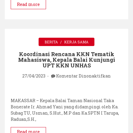
Taka
Read more
Bonerate
Koordinas
dengan
Balai
Diklat
LHK
BERITA
KERJA SAMA
Makassar
Koordinasi Rencana KKN Tematik
Mahasiswa, Kepala Balai Kunjungi
UPT KKN UNHAS
pada
27/04/2023
Komentar Dinonaktifkan
Koordinas
Rencana
KKN
Tematik
MAKASSAR – Kepala Balai Taman Nasional Taka
Mahasiswa
Bonerate Ir. Ahmad Yani yang didampingi oleh Ka.
Kepala
Subag TU, Usman, S.Hut., M.P dan Ka.SPTN I Tarupa,
Balai
Raduan,S.H.,
Kunjungi
UPT
Read more