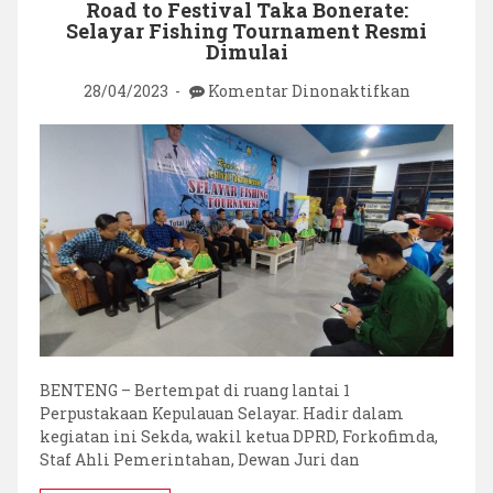
Road to Festival Taka Bonerate:
Selayar Fishing Tournament Resmi
Dimulai
pada
28/04/2023
Komentar Dinonaktifkan
Road
to
Festival
Taka
Bonerate:
Selayar
Fishing
Tourname
Resmi
Dimulai
BENTENG – Bertempat di ruang lantai 1
Perpustakaan Kepulauan Selayar. Hadir dalam
kegiatan ini Sekda, wakil ketua DPRD, Forkofimda,
Staf Ahli Pemerintahan, Dewan Juri dan