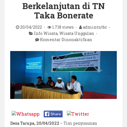
Berkelanjutan di TN
Taka Bonerate
20/04/2022
1.718 views
admintntbr
Info Wisata
,
Wisata Unggulan
pada
Komentar Dinonaktifkan
Konsultasi
Publik
Penyusunan
Dokumen
Detail
Engineering
Design
(DED)
dan
Feasibility
Study
(FS)
Pariwisata
Berkelanjutan
Desa Tarupa, 20/04/2022
– Tim penyusunan
di