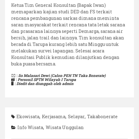
Ketua Tim General Konsultan (Bapak Iwan)
memaparkan kajian studi DED dan FS terkait
rencana pembangunan sarkas dimana meminta
saran masyarakat terkait rencana tata letak sarana
dan prasarana lainnya seperti Demarga, sarana air
bersih, jalan trail dan lainnya. Tim konsultan akan
berada di Tarupa kurang lebih satu Minggu untuk
melakukan survei lapangan. Selesai acara
Konsultasi Publik kemudian dilanjutkan dengan
buka puasa bersama.
✍🏼 :
Iis Malasari Dewi (Calon PEH TN Taka Bonerate)
📸 :
Personil SPTN Wilayah I Tarupa
🖥️ :
Diedit dan diunggah oleh admin
Ekowisata
,
Kerjasama
,
Selayar
,
Takabonerate
Info Wisata
,
Wisata Unggulan