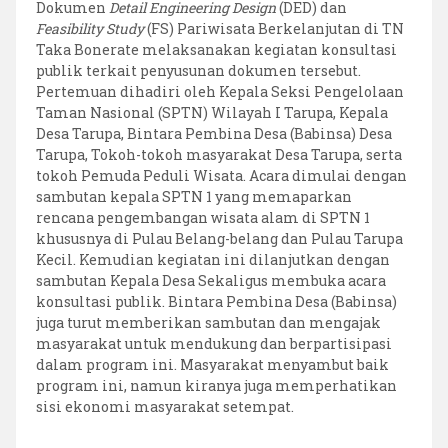
Dokumen
Detail Engineering Design
(DED) dan
TN
Feasibility Study
(FS) Pariwisata Berkelanjutan di TN
Taka
Taka Bonerate melaksanakan kegiatan konsultasi
Bonerate
publik terkait penyusunan dokumen tersebut.
Pertemuan dihadiri oleh Kepala Seksi Pengelolaan
Taman Nasional (SPTN) Wilayah I Tarupa, Kepala
Desa Tarupa, Bintara Pembina Desa (Babinsa) Desa
Tarupa, Tokoh-tokoh masyarakat Desa Tarupa, serta
tokoh Pemuda Peduli Wisata. Acara dimulai dengan
sambutan kepala SPTN 1 yang memaparkan
rencana pengembangan wisata alam di SPTN 1
khususnya di Pulau Belang-belang dan Pulau Tarupa
Kecil. Kemudian kegiatan ini dilanjutkan dengan
sambutan Kepala Desa Sekaligus membuka acara
konsultasi publik. Bintara Pembina Desa (Babinsa)
juga turut memberikan sambutan dan mengajak
masyarakat untuk mendukung dan berpartisipasi
dalam program ini. Masyarakat menyambut baik
program ini, namun kiranya juga memperhatikan
sisi ekonomi masyarakat setempat.