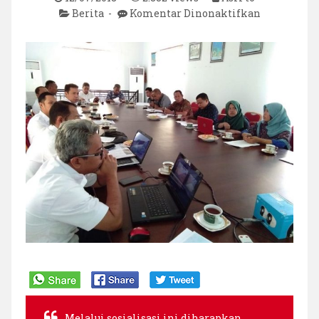
pada
Berita
Komentar Dinonaktifkan
Sosialisasi
Kemitraan
Konservasi
dalam
Pengelolaa
Sumberday
Perikanan
di
TN.
Taka
Bonerate
Melalui sosialisasi ini diharapkan