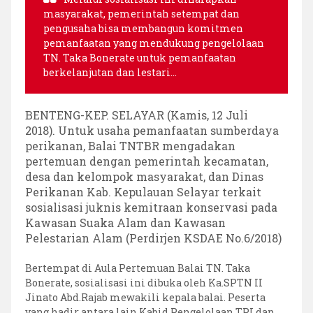
masyarakat, pemerintah setempat dan
pengusaha bisa membangun komitmen
pemanfaatan yang mendukung pengelolaan
TN. Taka Bonerate untuk pemanfaatan
berkelanjutan dan lestari…
BENTENG-KEP. SELAYAR (Kamis, 12 Juli
2018).
Untuk usaha pemanfaatan sumberdaya
perikanan, Balai TNTBR mengadakan
pertemuan dengan pemerintah kecamatan,
desa dan kelompok masyarakat, dan Dinas
Perikanan Kab. Kepulauan Selayar terkait
sosialisasi juknis kemitraan konservasi pada
Kawasan Suaka Alam dan Kawasan
Pelestarian Alam (Perdirjen KSDAE No.6/2018)
Bertempat di Aula Pertemuan Balai TN. Taka
Bonerate, sosialisasi ini dibuka oleh Ka.SPTN II
Jinato Abd.Rajab mewakili kepala balai. Peserta
yang hadir antara lain Kabid Pengelolaan TPI dan