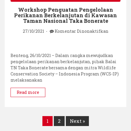
Workshop Penguatan Pengelolaan
Perikanan Berkelanjutan di Kawasan
Taman Nasional Taka Bonerate
pada
27/10/2021
Komentar Dinonaktifkan
Workshop
Penguatan
Pengelola
Perikanan
Benteng, 26/10/2021 – Dalam rangka mewujudkan
Berkelanj
pengelolaan perikanan berkelanjutan, pihak Balai
di
TN Taka Bonerate bersama dengan mitra Wildlife
Kawasan
Conservation Society – Indonesia Program (WCS-IP)
Taman
melaksanakan
Nasional
Taka
Read more
Bonerate
1
2
Next »