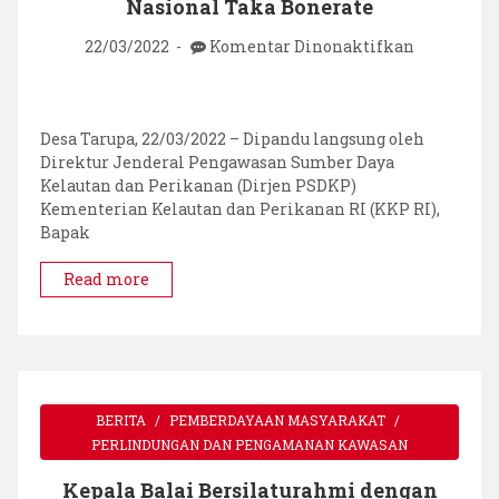
Nasional Taka Bonerate
pada
22/03/2022
Komentar Dinonaktifkan
Kampanye
dan
Edukasi
Stop
Desa Tarupa, 22/03/2022 – Dipandu langsung oleh
Destructiv
Direktur Jenderal Pengawasan Sumber Daya
Fishing
Kelautan dan Perikanan (Dirjen PSDKP)
di
Kementerian Kelautan dan Perikanan RI (KKP RI),
Taman
Bapak
Nasional
Taka
Read more
Bonerate
BERITA
PEMBERDAYAAN MASYARAKAT
PERLINDUNGAN DAN PENGAMANAN KAWASAN
Kepala Balai Bersilaturahmi dengan