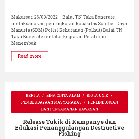
Menemba
Balai
Taman
Makassar, 26/03/2022 – Balai TN Taka Bonerate
Nasional
melaksanakan peningkatan kapasitas Sumber Daya
Taka
Manusia (SDM) Polisi Kehutanan (Polhut) Balai TN
Bonerate
Taka Bonerate melalui kegiatan Pelatihan
Tahun
Menembak.
2022
Read more
BERITA
BINA CINTA ALAM
BIOTA UNIK
PEMBERDAYAAN MASYARAKAT
PERLINDUNGAN
DAN PENGAMANAN KAWASAN
Release Tukik di Kampanye dan
Edukasi Penanggulangan Destructive
Fishing