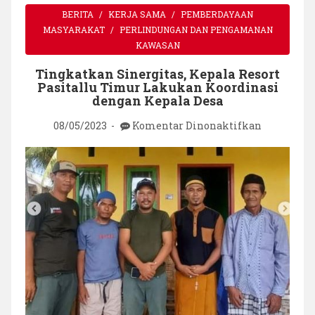
BERITA
KERJA SAMA
PEMBERDAYAAN
MASYARAKAT
PERLINDUNGAN DAN PENGAMANAN
KAWASAN
Tingkatkan Sinergitas, Kepala Resort
Pasitallu Timur Lakukan Koordinasi
dengan Kepala Desa
pada
08/05/2023
Komentar Dinonaktifkan
Tingkatka
Sinergitas
Kepala
Resort
Pasitallu
Timur
Lakukan
Koordinas
dengan
Kepala
Desa