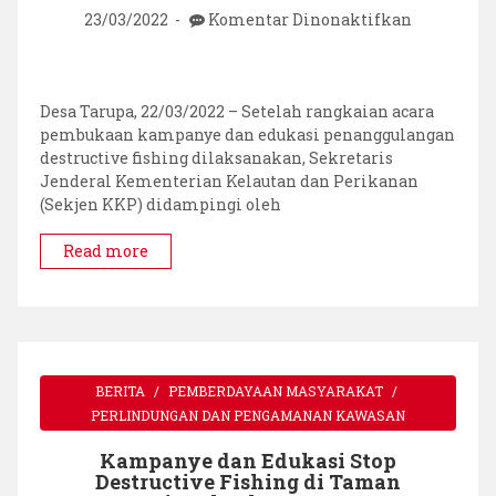
pada
23/03/2022
Komentar Dinonaktifkan
Release
Tukik
di
Kampanye
Desa Tarupa, 22/03/2022 – Setelah rangkaian acara
dan
pembukaan kampanye dan edukasi penanggulangan
Edukasi
destructive fishing dilaksanakan, Sekretaris
Penanggu
Jenderal Kementerian Kelautan dan Perikanan
Destructiv
(Sekjen KKP) didampingi oleh
Fishing
Read more
BERITA
PEMBERDAYAAN MASYARAKAT
PERLINDUNGAN DAN PENGAMANAN KAWASAN
Kampanye dan Edukasi Stop
Destructive Fishing di Taman