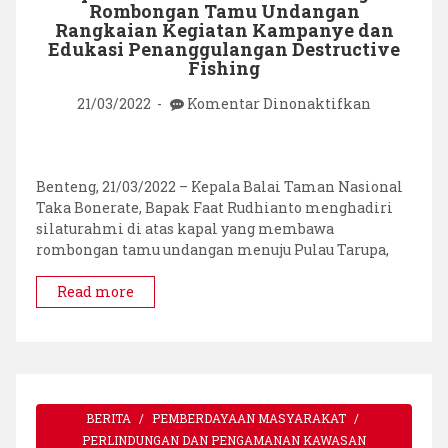
Rombongan Tamu Undangan
Rangkaian Kegiatan Kampanye dan
Edukasi Penanggulangan Destructive
Fishing
pada
21/03/2022
Komentar Dinonaktifkan
Kepala
Balai
Bersilatu
dengan
Benteng, 21/03/2022 – Kepala Balai Taman Nasional
Rombonga
Taka Bonerate, Bapak Faat Rudhianto menghadiri
Tamu
silaturahmi di atas kapal yang membawa
Undangan
rombongan tamu undangan menuju Pulau Tarupa,
Rangkaian
Kegiatan
Read more
Kampanye
dan
Edukasi
Penanggul
Destructiv
Fishing
BERITA
PEMBERDAYAAN MASYARAKAT
PERLINDUNGAN DAN PENGAMANAN KAWASAN