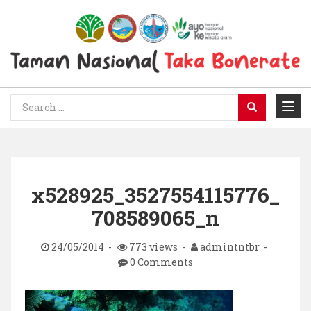
x528925_3527554115776_
708589065_n
24/05/2014
773 views
admintntbr
0 Comments