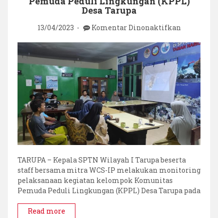
Pemuda Peduli Lingkungan (KPPL)
Desa Tarupa
pada
13/04/2023
Komentar Dinonaktifkan
Monitorin
Kelompok
Komunita
Pemuda
Peduli
Lingkung
(KPPL)
Desa
Tarupa
TARUPA – Kepala SPTN Wilayah I Tarupa beserta
staff bersama mitra WCS-IP melakukan monitoring
pelaksanaan kegiatan kelompok Komunitas
Pemuda Peduli Lingkungan (KPPL) Desa Tarupa pada
Read more