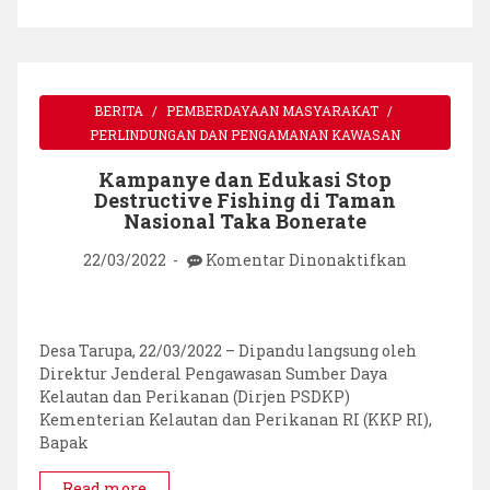
BERITA
PEMBERDAYAAN MASYARAKAT
PERLINDUNGAN DAN PENGAMANAN KAWASAN
Kampanye dan Edukasi Stop
Destructive Fishing di Taman
Nasional Taka Bonerate
pada
22/03/2022
Komentar Dinonaktifkan
Kampanye
dan
Edukasi
Stop
Desa Tarupa, 22/03/2022 – Dipandu langsung oleh
Destructiv
Direktur Jenderal Pengawasan Sumber Daya
Fishing
Kelautan dan Perikanan (Dirjen PSDKP)
di
Kementerian Kelautan dan Perikanan RI (KKP RI),
Taman
Bapak
Nasional
Taka
Read more