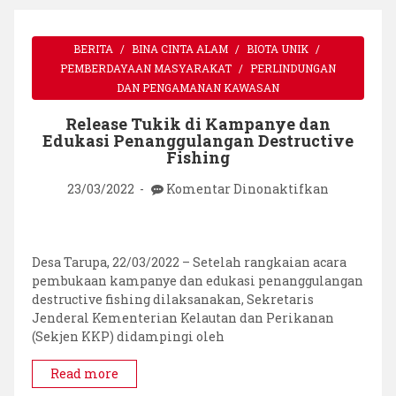
BERITA
BINA CINTA ALAM
BIOTA UNIK
PEMBERDAYAAN MASYARAKAT
PERLINDUNGAN
DAN PENGAMANAN KAWASAN
Release Tukik di Kampanye dan
Edukasi Penanggulangan Destructive
Fishing
pada
23/03/2022
Komentar Dinonaktifkan
Release
Tukik
di
Kampanye
Desa Tarupa, 22/03/2022 – Setelah rangkaian acara
dan
pembukaan kampanye dan edukasi penanggulangan
Edukasi
destructive fishing dilaksanakan, Sekretaris
Penanggu
Jenderal Kementerian Kelautan dan Perikanan
Destructiv
(Sekjen KKP) didampingi oleh
Fishing
Read more