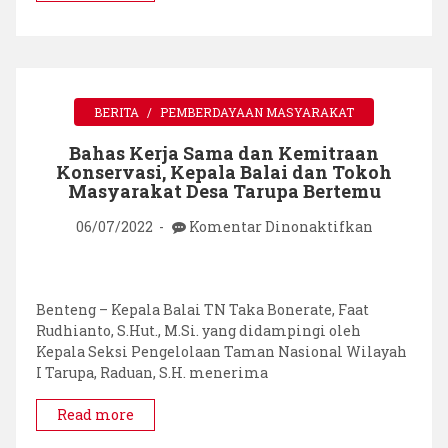
BERITA
PEMBERDAYAAN MASYARAKAT
Bahas Kerja Sama dan Kemitraan
Konservasi, Kepala Balai dan Tokoh
Masyarakat Desa Tarupa Bertemu
pada
06/07/2022
Komentar Dinonaktifkan
Bahas
Kerja
Sama
dan
Benteng – Kepala Balai TN Taka Bonerate, Faat
Kemitraa
Rudhianto, S.Hut., M.Si. yang didampingi oleh
Konservasi
Kepala Seksi Pengelolaan Taman Nasional Wilayah
Kepala
I Tarupa, Raduan, S.H. menerima
Balai
dan
Read more
Tokoh
Masyaraka